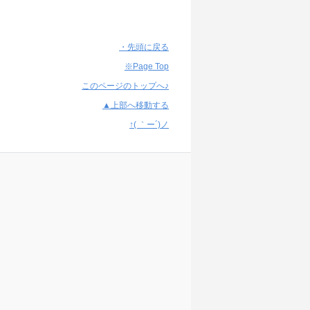
・先頭に戻る
※Page Top
このページのトップへ♪
▲上部へ移動する
↑( ｀ー´)ノ