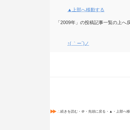
▲上部へ移動する
「2009年」の投稿記事一覧の上へ
↑( ｀ー´)ノ
∴続きを読む・＠・先頭に戻る・▲・上部へ移動する