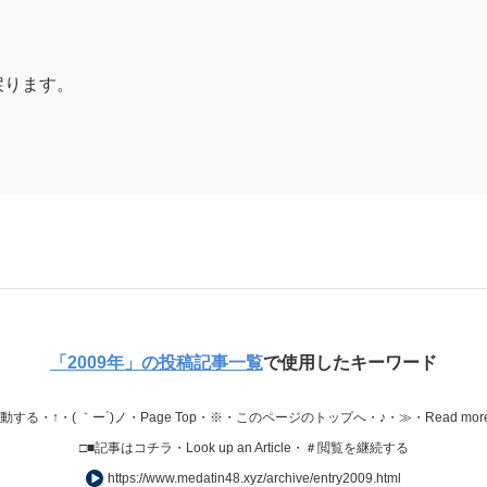
戻ります。
「2009年」の投稿記事一覧
で使用したキーワード
・↑・( ｀ー´)ノ・Page Top・※・このページのトップへ・♪・≫・Read mor
□■記事はコチラ・Look up an Article・＃閲覧を継続する
https://www.medatin48.xyz/archive/entry2009.html