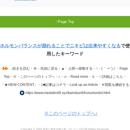
Page Top
ホルモンバランスが崩れることでニキビは出来やすくなる
で使
用したキーワード
∴続きを読む・＠・先頭に戻る・▲・上部へ移動する・↑・( ｀ー´)ノ・Page
Top・※・このページのトップへ・♪・≫・Read more・♭・◇詳細はこちら・
「★VIEW CONTENT」・□■記事はコチラ・Look up an Article・＃閲覧を継続する
https://www.medatin48.xyz/kairokuri6/horumonbrt.html
※このページのトップへ♪
Copyright © 2024 改善と改良を繰り返し行いたい日記All Rights Reserved.