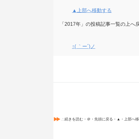
▲上部へ移動する
「2017年」の投稿記事一覧の上へ
↑( ｀ー´)ノ
∴続きを読む・＠・先頭に戻る・▲・上部へ移動する