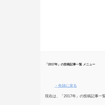
「2017年」の投稿記事一覧 メニュー
・先頭に戻る
現在は、「2017年」の投稿記事一