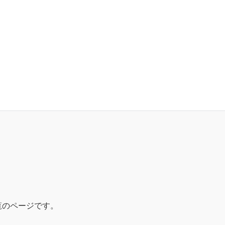
覧のページです。