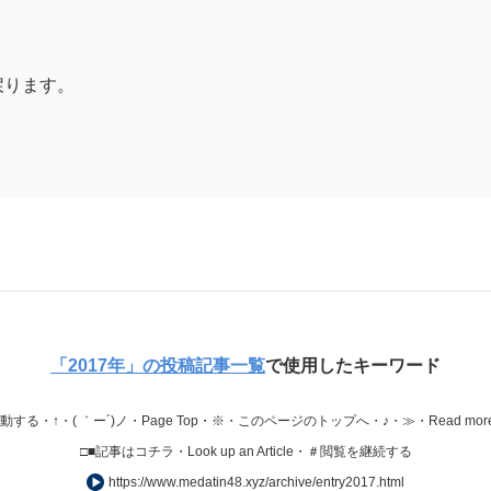
戻ります。
「2017年」の投稿記事一覧
で使用したキーワード
・↑・( ｀ー´)ノ・Page Top・※・このページのトップへ・♪・≫・Read mor
□■記事はコチラ・Look up an Article・＃閲覧を継続する
https://www.medatin48.xyz/archive/entry2017.html