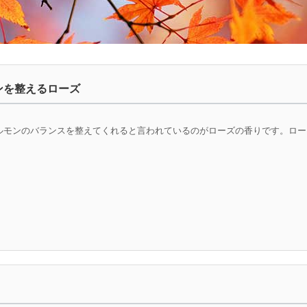
ンを整えるローズ
ルモンのバランスを整えてくれると言われているのがローズの香りです。ロー