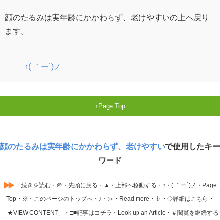
顔のたるみは実年齢にかかわらず、老けやすいの上へ戻り
ます。
↑( ｀ー´)ノ
Page Top
顔のたるみは実年齢にかかわらず、老けやすい
で使用したキー
ワード
∴続きを読む・＠・先頭に戻る・▲・上部へ移動する・↑・( ｀ー´)ノ・Page
Top・※・このページのトップへ・♪・≫・Read more・♭・◇詳細はこちら・
「★VIEW CONTENT」・□■記事はコチラ・Look up an Article・＃閲覧を継続する