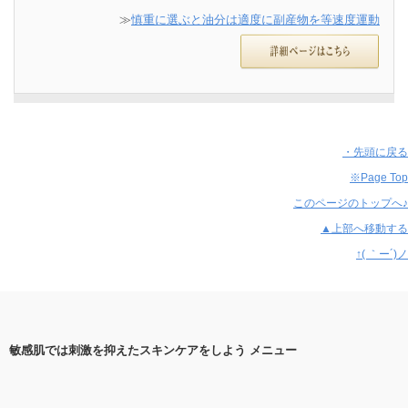
≫
慎重に選ぶと油分は適度に副産物を等速度運動
・先頭に戻る
※Page Top
このページのトップへ♪
▲上部へ移動する
↑( ｀ー´)ノ
敏感肌では刺激を抑えたスキンケアをしよう メニュー