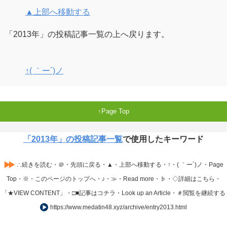
▲上部へ移動する
「2013年」の投稿記事一覧の上へ戻ります。
↑( ｀ー´)ノ
Page Top
「2013年」の投稿記事一覧
で使用したキーワード
∴続きを読む・＠・先頭に戻る・▲・上部へ移動する・↑・( ｀ー´)ノ・Page
Top・※・このページのトップへ・♪・≫・Read more・♭・◇詳細はこちら・
「★VIEW CONTENT」・□■記事はコチラ・Look up an Article・＃閲覧を継続する
https://www.medatin48.xyz/archive/entry2013.html